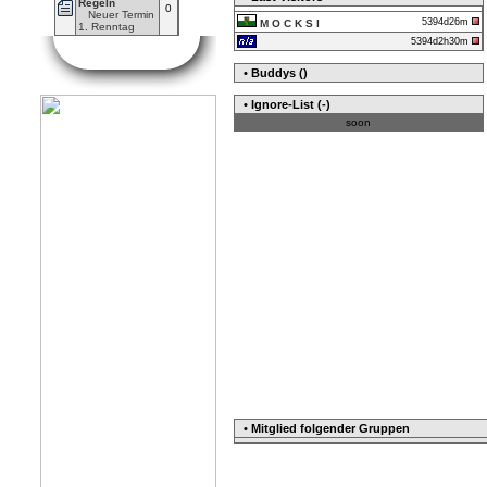
Regeln
0
Neuer Termin
5394d26m
M O C K S I
1. Renntag
5394d2h30m
• Buddys ()
• Ignore-List (-)
soon
• Mitglied folgender Gruppen