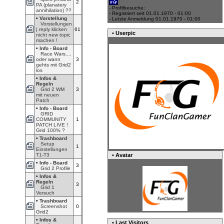
2
PA (planatery
- Profilbesuche:
annihilation) ??
- Registriert seit 01.01.1970 - 01:00
•
Vorstellung
- Letzte Anmeldung 01.01.1970 - 01:00
Vorstellungen
| reply klicken
61
• Userpic
nicht new topic
machen !
•
Info - Board
Race Wars....
oder wann
3
gehts mit Grid2
los
•
Infos &
Regeln
Grid 2 WM
3
mit neuen
Patch
•
Info - Board
GRID
COMMUNITY
1
PATCH LIVE !
Grid 100% ?
•
Trashboard
Setup
1
Einstellungen
• Avatar
T1-T3
•
Info - Board
3
Grid 2 Profile
•
Infos &
Regeln
3
Grid 1
Versuch
•
Trashboard
Screenshot
0
Grid2
•
Infos &
• Last Visitors