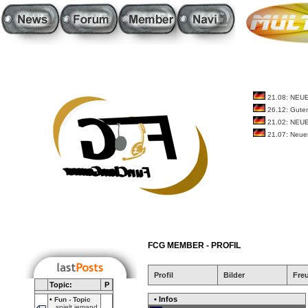
21.08: NEU
26.12: Guten
21.02: NEU
21.07: Neue
FCG MEMBER - PROFIL
Profil
Bilder
Fre
Topic:
P
• Infos
•
Fun - Topic
spielt jemand