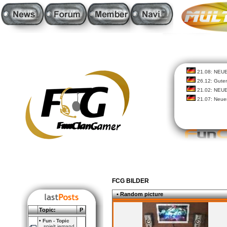
21.08: NEU
26.12: Guten
21.02: NEU
21.07: Neue
FCG BILDER
• Random picture
Topic:
P
•
Fun - Topic
spielt jemand