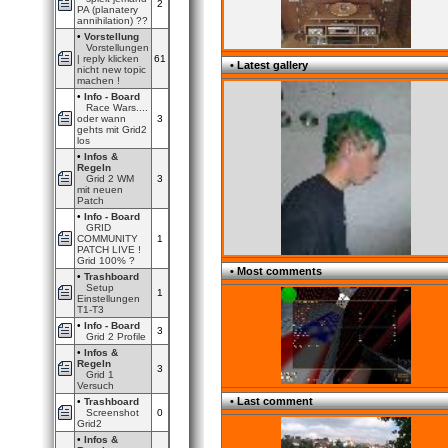
2
PA (planatery
annihilation) ??
•
Vorstellung
Vorstellungen
| reply klicken
61
• Latest gallery
nicht new topic
machen !
•
Info - Board
Race Wars....
oder wann
3
gehts mit Grid2
los
•
Infos &
Regeln
Grid 2 WM
3
mit neuen
Patch
•
Info - Board
GRID
COMMUNITY
1
PATCH LIVE !
Grid 100% ?
• Most comments
•
Trashboard
Setup
1
Einstellungen
T1-T3
•
Info - Board
3
Grid 2 Profile
•
Infos &
Regeln
3
Grid 1
Versuch
• Last comment
•
Trashboard
Screenshot
0
Grid2
•
Infos &