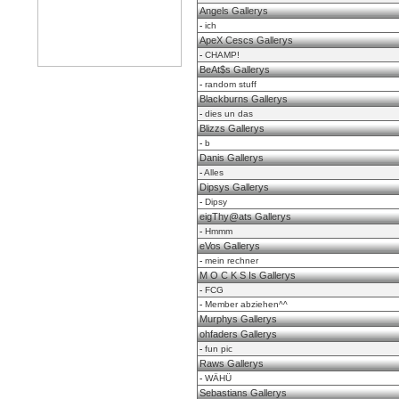
Angels Gallerys
-
ich
ApeX Cescs Gallerys
-
CHAMP!
BeAt$s Gallerys
-
random stuff
Blackburns Gallerys
-
dies un das
Blizzs Gallerys
-
b
Danis Gallerys
-
Alles
Dipsys Gallerys
-
Dipsy
eigThy@ats Gallerys
-
Hmmm
eVos Gallerys
-
mein rechner
M O C K S Is Gallerys
-
FCG
-
Member abziehen^^
Murphys Gallerys
ohfaders Gallerys
-
fun pic
Raws Gallerys
-
WÄHÜ
Sebastians Gallerys