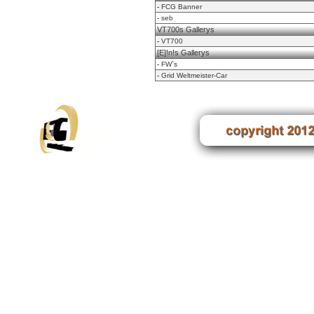
-
FCG Banner
-
seb
VT700s Gallerys
-
VT700
[E]!n!s Gallerys
-
FW`s
-
Grid Weltmeister-Car