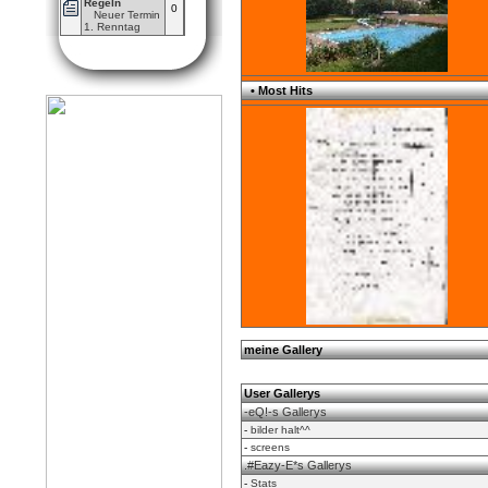
Regeln
0
Neuer Termin
1. Renntag
• Most Hits
meine Gallery
User Gallerys
-eQ!-s Gallerys
-
bilder halt^^
-
screens
.#Eazy-E*s Gallerys
-
Stats