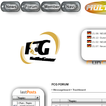
21.08: NEU
26.12: Guten
21.02: NEU
21.07: Neue
FCG FORUM
•
Messageboard
•
Trashboard
Topic:
P
Topic:
•
Fun - Topic
spielt jemand