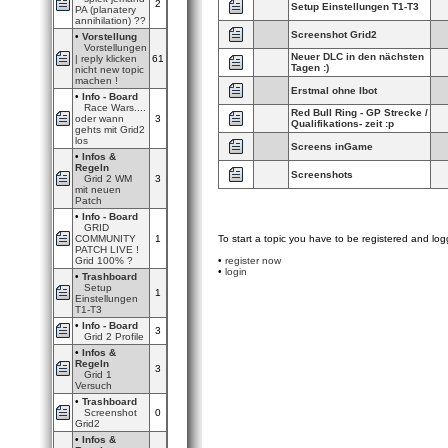
2
Setup Einstellungen T1-T3
PA (planatery
annihilation) ??
Screenshot Grid2
•
Vorstellung
Vorstellungen
Neuer DLC in den nächsten
| reply klicken
61
Tagen :)
nicht new topic
machen !
Erstmal ohne Ibot
•
Info - Board
Race Wars....
Red Bull Ring - GP Strecke /
oder wann
3
Qualifikations- zeit :p
gehts mit Grid2
los
Screens inGame
•
Infos &
Regeln
Screenshots
Grid 2 WM
3
mit neuen
Patch
•
Info - Board
GRID
To start a topic you have to be registered and log
COMMUNITY
1
PATCH LIVE !
•
register now
Grid 100% ?
•
login
•
Trashboard
Setup
1
Einstellungen
T1-T3
•
Info - Board
3
Grid 2 Profile
•
Infos &
Regeln
3
Grid 1
Versuch
•
Trashboard
Screenshot
0
Grid2
•
Infos &