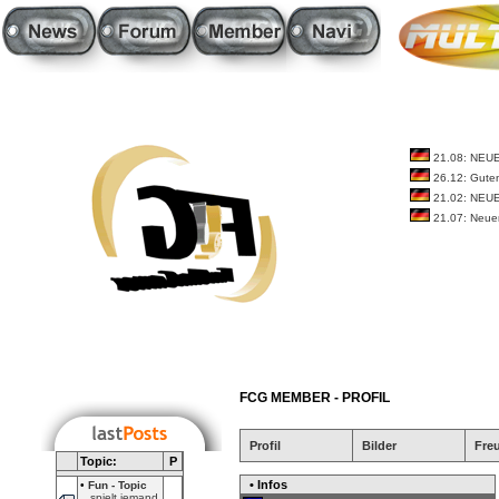
21.08: NEU
26.12: Guten
21.02: NEU
21.07: Neue
FCG MEMBER - PROFIL
Profil
Bilder
Fre
Topic:
P
• Infos
•
Fun - Topic
spielt jemand