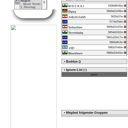
Regeln
0
Neuer Termin
5308d8h30m
M O C K S I
1. Renntag
5600d21h56m
Dipsy
5655d37m
Jo$chi-Ca$h
5774d7h6m
5806d21h25m
Sebastian
5854d1h52m
Terrorbaby
5861d20h17m
5864d4h3m
5882d7h40m
-eQ!-
5885d10h45m
Blackburn
• Buddys ()
• Ignore-List (-)
soon
• Mitglied folgender Gruppen