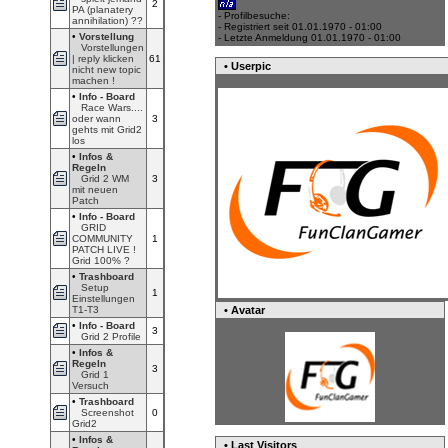
2
PA (planatery
- Profilbesuche:
annihilation) ??
- Registriert seit 01.01.1970 - 01:00
•
Vorstellung
- Letzte Anmeldung 01.01.1970 - 01:00
Vorstellungen
| reply klicken
61
• Userpic
nicht new topic
machen !
•
Info - Board
Race Wars....
oder wann
3
gehts mit Grid2
los
•
Infos &
Regeln
Grid 2 WM
3
mit neuen
Patch
•
Info - Board
GRID
COMMUNITY
1
PATCH LIVE !
Grid 100% ?
•
Trashboard
Setup
1
Einstellungen
• Avatar
T1-T3
•
Info - Board
3
Grid 2 Profile
•
Infos &
Regeln
3
Grid 1
Versuch
•
Trashboard
Screenshot
0
Grid2
•
Infos &
• Last Visitors