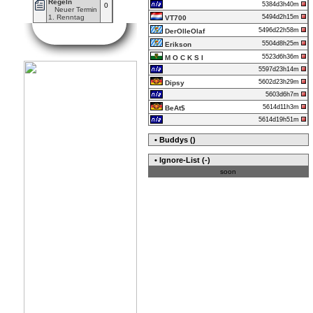
Regeln
5384d3h40m
0
Neuer Termin
5494d2h15m
1. Renntag
VT700
5496d22h58m
DerOlleOlaf
5504d8h25m
Erikson
5523d6h36m
M O C K S I
5597d23h14m
5602d23h29m
Dipsy
5603d6h7m
5614d11h3m
BeAt$
5614d19h51m
• Buddys ()
• Ignore-List (-)
soon