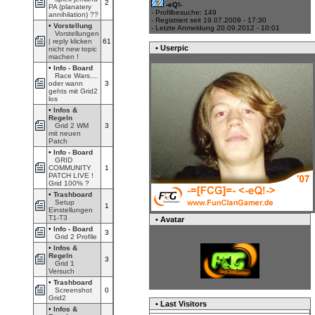
2
-eQ!-
PA (planatery
- Profilbesuche: 149
annihilation) ??
- Registriert seit 19.07.2009 - 17:30
•
Vorstellung
- Letzte Anmeldung 20.09.2012 - 10:01
Vorstellungen
| reply klicken
61
• Userpic
nicht new topic
machen !
•
Info - Board
Race Wars....
oder wann
3
gehts mit Grid2
los
•
Infos &
Regeln
Grid 2 WM
3
mit neuen
Patch
•
Info - Board
GRID
COMMUNITY
1
PATCH LIVE !
Grid 100% ?
•
Trashboard
Setup
1
Einstellungen
T1-T3
• Avatar
•
Info - Board
3
Grid 2 Profile
•
Infos &
Regeln
3
Grid 1
Versuch
•
Trashboard
Screenshot
0
Grid2
• Last Visitors
•
Infos &