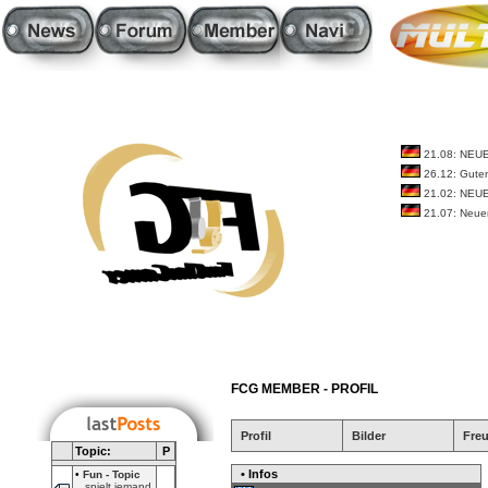
21.08: NEU
26.12: Guten
21.02: NEU
21.07: Neue
FCG MEMBER - PROFIL
Profil
Bilder
Fre
Topic:
P
• Infos
•
Fun - Topic
spielt jemand