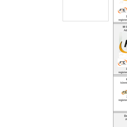
registe
M O
Ad
registe
könn
registe
D
A