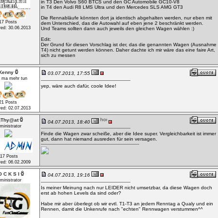
in T3 Den Volvo S60 BTCS und den GC Automobile GC10-V8
in T4 den Audi R8 LMS Ultra und den Mercedes SLS AMG GT3
Die Rennabläufe könnten dort ja identisch abgehalten werden, nur eben mit
17 Posts
dem Unterschied, das die Autowahl auf eben jene 2 beschränkt werden.
red: 30.06.2013
Und Teams sollten dann auch jeweils den gleichen Wagen wählen :)
Edit:
Der Grund für diesen Vorschlag ist der, das die genannten Wagen (Ausnahme
T4) nicht getunt werden können. Daher dachte ich mir wäre das eine faire Art,
sich zu messen
Kenny
03.07.2013, 17:55
t ma mehr tun
yep, wäre auch dafür, coole Idee!
21 Posts
red: 02.07.2013
gThy@at
04.07.2013, 18:40
ministrator
Finde die Wagen zwar scheiße, aber die Idee super. Vergleichbarkeit ist immer
gut, dann hat niemand ausreden für sein versagen.
117 Posts
red: 06.02.2009
 C K S I
04.07.2013, 19:16
ministrator
Is meiner Meinung nach nur LEIDER nicht umsetzbar, da diese Wagen doch
erst ab hohen Levels da sind oder?
Habe mir aber überlegt ob wir evtl. T1-T3 an jedem Renntag a Qualy und ein
Rennen, damit die Unkenrufe nach "echten" Rennwagen verstummen^^