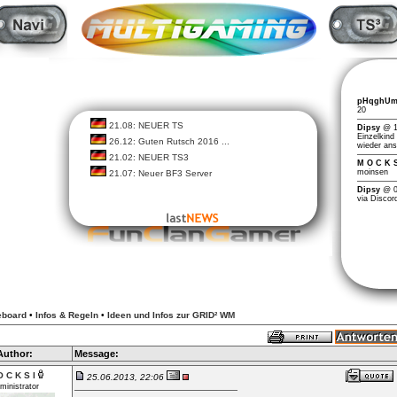
21.08: NEUER TS
26.12: Guten Rutsch 2016 ...
21.02: NEUER TS3
21.07: Neuer BF3 Server
board
•
Infos & Regeln
•
Ideen und Infos zur GRID² WM
Author:
Message:
 C K S I
25.06.2013, 22:06
ministrator