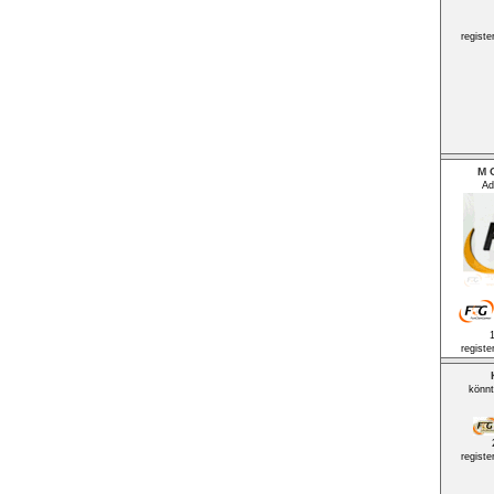
registe
M O
Ad
registe
könn
registe