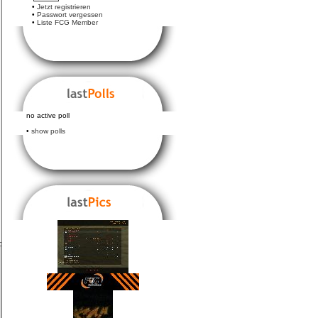
•
Jetzt registrieren
•
Passwort vergessen
•
Liste FCG Member
no active poll
•
show polls