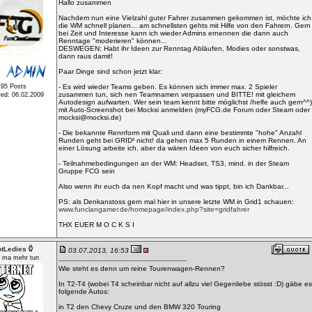
Hallo zusammen
Nachdem nun eine Vielzahl guter Fahrer zusammen gekommen ist, möchte ich
die WM schnell planen... am schnellsten gehts mit Hilfe von den Fahrern. Gern
bei Zeit und Interesse kann ich wieder Admins ernennen die dann auch
Renntage "moderieren" können...
DESWEGEN: Habt ihr Ideen zur Renntag Abläufen, Modies oder sonstwas,
dann raus damit!
Paar Dinge sind schon jetzt klar:
195 Posts
- Es wird wieder Teams geben. Es können sich immer max. 2 Spieler
zusammen tun, sich nen Teamnamen verpassen und BITTE! mit gleichem
red: 06.02.2009
Autodesign aufwarten. Wer sein team kennt bitte möglichst /helfe auch gern^^)
mit Auto-Screenshot bei Mocksi anmelden (myFCG.de Forum oder Steam oder
mocksi@mocksi.de)
- Die bekannte Rennform mit Quali und dann eine bestimmte "hohe" Anzahl
Runden geht bei GRID² nicht! da gehen max 5 Runden in einem Rennen. An
einer Lösung arbeite ich, aber da wären Ideen von euch sicher hilfreich.
- Teilnahmebedingungen an der WM: Headset, TS3, mind. in der Steam
Gruppe FCG sein
Also wenn ihr euch da nen Kopf macht und was tippt, bin ich Dankbar...
PS: als Denkanstoss gern mal hier in unsere letzte WM in Grid1 schauen:
www.funclangamer.de/homepage/index.php?site=gridfahrer
THX EUER M O C K S I
otLedies
03.07.2013, 16:53
t ma mehr tun
Wie steht es denn um reine Tourenwagen-Rennen?
In T2-T4 (wobei T4 scheinbar nicht auf allzu viel Gegenliebe stösst :D) gäbe es
folgende Autos:
in T2 den Chevy Cruze und den BMW 320 Touring