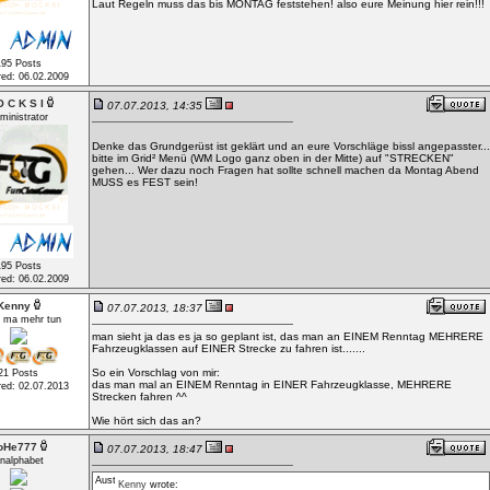
Laut Regeln muss das bis MONTAG feststehen! also eure Meinung hier rein!!!
195 Posts
red: 06.02.2009
 C K S I
07.07.2013, 14:35
ministrator
Denke das Grundgerüst ist geklärt und an eure Vorschläge bissl angepasster...
bitte im Grid² Menü (WM Logo ganz oben in der Mitte) auf "STRECKEN"
gehen... Wer dazu noch Fragen hat sollte schnell machen da Montag Abend
MUSS es FEST sein!
195 Posts
red: 06.02.2009
Kenny
07.07.2013, 18:37
t ma mehr tun
man sieht ja das es ja so geplant ist, das man an EINEM Renntag MEHRERE
Fahrzeugklassen auf EINER Strecke zu fahren ist.......
So ein Vorschlag von mir:
21 Posts
das man mal an EINEM Renntag in EINER Fahrzeugklasse, MEHRERE
red: 02.07.2013
Strecken fahren ^^
Wie hört sich das an?
oHe777
07.07.2013, 18:47
nalphabet
Kenny
wrote: