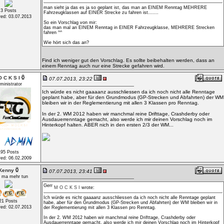
man sieht ja das es ja so geplant ist, das man an EINEM Renntag MEHRERE
3 Posts
Fahrzeugklassen auf EINER Strecke zu fahren ist.......
red: 03.07.2013
So ein Vorschlag von mir:
das man mal an EINEM Renntag in EINER Fahrzeugklasse, MEHRERE Strecken
fahren ^^
Wie hört sich das an?
Find ich weniger gut den Vorschlag. Es sollte beibehalten werden, dass an
einem Renntag auch nur eine Strecke gefahren wird.
 C K S I
07.07.2013, 23:22
ministrator
Ich würde es nicht gaaaanz ausschliessen da ich noch nicht alle Renntage
geplant habe, aber für den Grundmodus (GP-Strecken und Abfahrten) der WM
bleiben wir in der Reglementierung mit allen 3 Klassen pro Renntag.
In der 2. WM 2012 haben wir manchmal reine Drifttage, Crashderby oder
Ausdauerrenntage gemacht, also werde ich mir deinen Vorschlag noch im
Hinterkopf halten. ABER nich in den ersten 2/3 der WM...
195 Posts
red: 06.02.2009
Kenny
07.07.2013, 23:41
t ma mehr tun
M O C K S I
wrote:
Ich würde es nicht gaaaanz ausschliessen da ich noch nicht alle Renntage geplant
21 Posts
habe, aber für den Grundmodus (GP-Strecken und Abfahrten) der WM bleiben wir in
red: 02.07.2013
der Reglementierung mit allen 3 Klassen pro Renntag.
In der 2. WM 2012 haben wir manchmal reine Drifttage, Crashderby oder
Ausdauerrenntage gemacht, also werde ich mir deinen Vorschlag noch im Hinterkopf