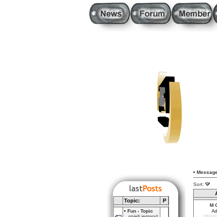
•
Message
Sort:
Topic:
P
M O
•
Fun - Topic
Ad
spielt jemand