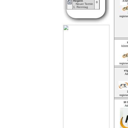
Regeln
0
Neuer Termin
1. Renntag
registe
könn
registe
ei
Ad
registe
M O
Ad