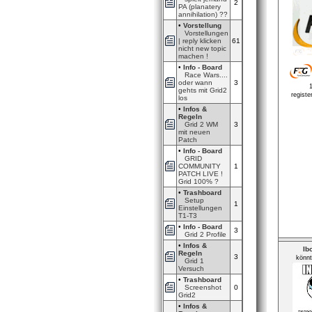
2
PA (planatery
annihilation) ??
•
Vorstellung
Vorstellungen
| reply klicken
61
nicht new topic
machen !
•
Info - Board
Race Wars....
oder wann
3
gehts mit Grid2
registe
los
•
Infos &
Regeln
Grid 2 WM
3
mit neuen
Patch
•
Info - Board
GRID
COMMUNITY
1
PATCH LIVE !
Grid 100% ?
•
Trashboard
Setup
1
Einstellungen
T1-T3
•
Info - Board
3
Grid 2 Profile
•
Infos &
Ib
Regeln
3
könn
Grid 1
Versuch
•
Trashboard
Screenshot
0
Grid2
•
Infos &