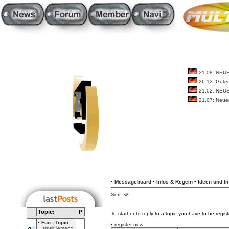
21.08: NEU
26.12: Guten
21.02: NEU
21.07: Neue
•
Messageboard
•
Infos & Regeln
•
Ideen und I
Sort:
Topic:
P
To start or to reply to a topic you have to be regi
•
Fun - Topic
•
register now
spielt jemand