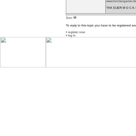
www.funclangamer.de
THX EUER M O C K 
Sort:
To reply to this topic you have to be registered an
•
register now
•
log in