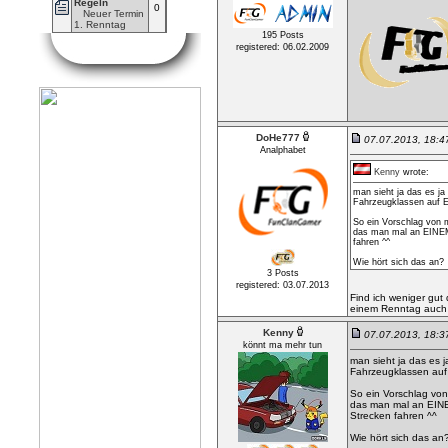
Regeln
0
Neuer Termin
1. Renntag
195 Posts
registered: 06.02.2009
DoHe777
07.07.2013, 18:
Analphabet
Kenny
wrote:
man sieht ja das es 
Fahrzeugklassen auf EI
So ein Vorschlag von m
das man mal an EINE
fahren ^^
Wie hört sich das an?
3 Posts
registered: 03.07.2013
Find ich weniger gut
einem Renntag auch n
Kenny
07.07.2013, 18:
könnt ma mehr tun
man sieht ja das es
Fahrzeugklassen auf E
So ein Vorschlag von
das man mal an EIN
Strecken fahren ^^
Wie hört sich das an