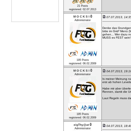
21 Posts
registered: 02.07.2013
M O C K S I
07.07.2013, 14:
Administrator
Denke das Grundgerüs
bitte im Grid² Menü
gehen... Wer dazu n
MUSS es FEST sein!
195 Posts
registered: 06.02.2009
M O C K S I
04.07.2013, 19:
Administrator
Is meiner Meinung n
erst ab hohen Levels
Habe mir aber überle
Rennen, damit die 
Laut Regeln muss das
195 Posts
registered: 06.02.2009
eigThy@at
04.07.2013, 18:
Administrator