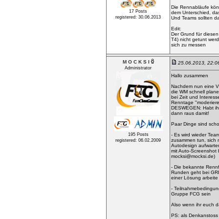
Die Rennabläufe könn
17 Posts
dem Unterschied, da
registered: 30.06.2013
Und Teams sollten d
Edit:
Der Grund für diese
T4) nicht getunt werd
sich zu messen
M O C K S I
25.06.2013, 22:
Administrator
Hallo zusammen
Nachdem nun eine Vi
die WM schnell plane
bei Zeit und Interes
Renntage "moderiere
DESWEGEN: Habt ihr 
dann raus damit!
Paar Dinge sind schon
195 Posts
- Es wird wieder Tea
zusammen tun, sich 
registered: 06.02.2009
Autodesign aufwarten
mit Auto-Screenshot
mocksi@mocksi.de)
- Die bekannte Renn
Runden geht bei GRI
einer Lösung arbeite 
- Teilnahmebedingun
Gruppe FCG sein
Also wenn ihr euch d
PS: als Denkanstoss 