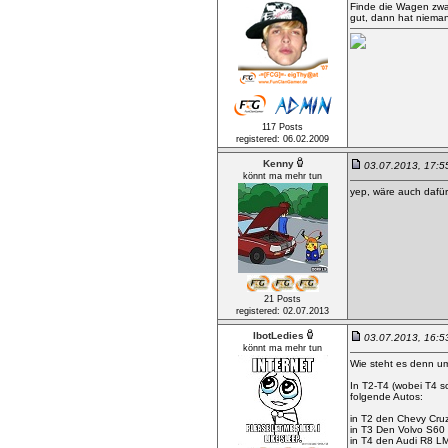
Finde die Wagen zwar
gut, dann hat nieman
117 Posts
registered: 06.02.2009
Kenny
03.07.2013, 17:
könnt ma mehr tun
yep, wäre auch dafür
21 Posts
registered: 02.07.2013
IbotLedies
03.07.2013, 16:
könnt ma mehr tun
Wie steht es denn 
In T2-T4 (wobei T4 sc
folgende Autos:
in T2 den Chevy Cr
in T3 Den Volvo S6
in T4 den Audi R8 