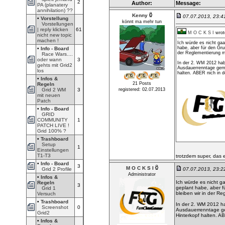
2
Author:
Message:
PA (planatery
annihilation) ??
Kenny
07.07.2013, 23:
•
Vorstellung
könnt ma mehr tun
Vorstellungen
| reply klicken
61
M O C K S I
wrot
nicht new topic
machen !
Ich würde es nicht gaa
habe, aber für den Gr
•
Info - Board
der Reglementierung m
Race Wars....
oder wann
3
In der 2. WM 2012 hab
gehts mit Grid2
Ausdauerrenntage gema
los
halten. ABER nich in d
•
Infos &
21 Posts
Regeln
Grid 2 WM
3
registered: 02.07.2013
mit neuen
Patch
•
Info - Board
GRID
COMMUNITY
1
PATCH LIVE !
Grid 100% ?
•
Trashboard
Setup
1
Einstellungen
T1-T3
trotzdem super, das 
•
Info - Board
3
M O C K S I
Grid 2 Profile
07.07.2013, 23:
Administrator
•
Infos &
Ich würde es nicht g
Regeln
3
geplant habe, aber 
Grid 1
bleiben wir in der R
Versuch
•
Trashboard
In der 2. WM 2012 ha
Screenshot
0
Ausdauerrenntage ge
Grid2
Hinterkopf halten. A
•
Infos &