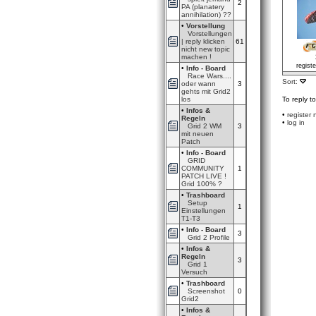
2
PA (planatery
annihilation) ??
•
Vorstellung
Vorstellungen
| reply klicken
61
nicht new topic
machen !
regist
•
Info - Board
Race Wars....
Sort:
oder wann
3
gehts mit Grid2
los
To reply t
•
Infos &
•
register
Regeln
•
log in
Grid 2 WM
3
mit neuen
Patch
•
Info - Board
GRID
COMMUNITY
1
PATCH LIVE !
Grid 100% ?
•
Trashboard
Setup
1
Einstellungen
T1-T3
•
Info - Board
3
Grid 2 Profile
•
Infos &
Regeln
3
Grid 1
Versuch
•
Trashboard
Screenshot
0
Grid2
•
Infos &