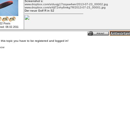
Screenshot´s:
www.dropbox.com/s/duxjg17tzqaw4wn/2013-07-23_00002.jpg
www.dropbox.com/s/4jl72vhy6mkg7ff/2013-07-23_00001.jpg
Der neue Golf R in S2
22 Posts
ered: 08.02.2011
o this topic you have to be registered and logged in!
 now