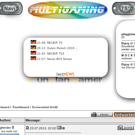
21.08: NEUER TS
26.12: Guten Rutsch 2016 ...
21.02: NEUER TS3
21.07: Neuer BF3 Server
eboard
•
Trashboard
•
Screenshot Grid2
Author:
Message:
ghtrider
23.07.2013, 22:02
t ma mehr tun