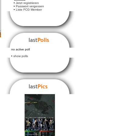
•
Jetzt registrieren
•
Passwort vergessen
•
Liste FCG Member
no active poll
•
show polls