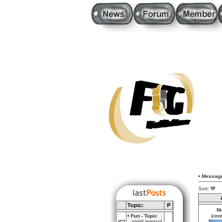
•
Messag
Sort:
Topic:
P
Ni
•
Fun - Topic
könn
spielt jemand