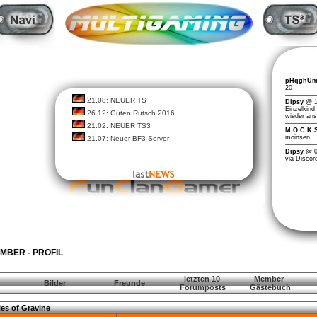
21.08: NEUER TS
26.12: Guten Rutsch 2016 ...
21.02: NEUER TS3
21.07: Neuer BF3 Server
MBER - PROFIL
letzten 10
Member
Bilder
Freunde
Forumposts
Gästebuch
ies of Gravine