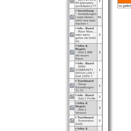
2
PA (planatery
no galler
annihilation) ??
•
Vorstellung
Vorstellungen
| reply klicken
61
nicht new topic
machen !
•
Info - Board
Race Wars....
oder wann
3
gehts mit Grid2
los
•
Infos &
Regeln
Grid 2 WM
3
mit neuen
Patch
•
Info - Board
GRID
COMMUNITY
1
PATCH LIVE !
Grid 100% ?
•
Trashboard
Setup
1
Einstellungen
T1-T3
•
Info - Board
3
Grid 2 Profile
•
Infos &
Regeln
3
Grid 1
Versuch
•
Trashboard
Screenshot
0
Grid2
•
Infos &