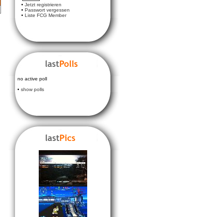
•
Jetzt registrieren
•
Passwort vergessen
•
Liste FCG Member
no active poll
•
show polls