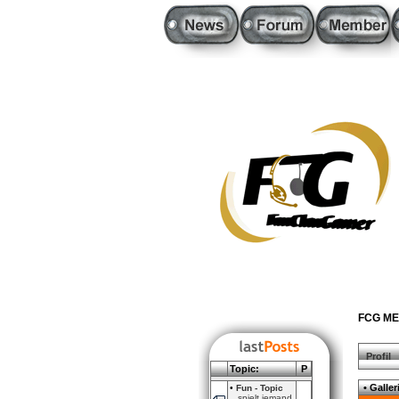
FCG ME
Profil
Topic:
P
• Galler
•
Fun - Topic
spielt jemand