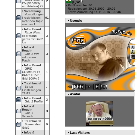
2
[E]!n!
PA (planatery
- Profilbesuche: 80
annihilation) ??
- Registriert seit 30.08.2009 - 20:06
•
Vorstellung
- Letzte Anmeldung 16.11.2016 - 20:36
Vorstellungen
| reply klicken
61
• Userpic
nicht new topic
machen !
•
Info - Board
Race Wars....
oder wann
3
gehts mit Grid2
los
•
Infos &
Regeln
Grid 2 WM
3
mit neuen
Patch
•
Info - Board
GRID
COMMUNITY
1
PATCH LIVE !
Grid 100% ?
•
Trashboard
Setup
1
Einstellungen
T1-T3
• Avatar
•
Info - Board
3
Grid 2 Profile
•
Infos &
Regeln
3
Grid 1
Versuch
•
Trashboard
Screenshot
0
Grid2
• Last Visitors
•
Infos &