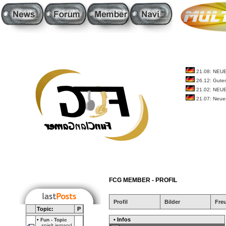
21.08: NEU
26.12: Guten
21.02: NEU
21.07: Neue
FCG MEMBER - PROFIL
Profil
Bilder
Fre
Topic:
P
• Infos
•
Fun - Topic
spielt jemand