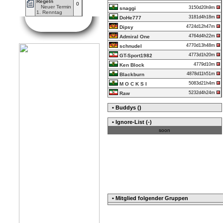
Regeln
0
Neuer Termin
3150d20h9m
snaggi
1. Renntag
3181d4h18m
DoHe777
4724d12h47m
Dipsy
4764d4h22m
Admiral One
4770d13h48m
schnudel
4773d1h20m
GT-Sport1982
4779d10m
Ken Block
4878d11h51m
Blackburn
5083d21h4m
M O C K S I
5232d4h24m
Raw
• Buddys ()
• Ignore-List (-)
soon
• Mitglied folgender Gruppen