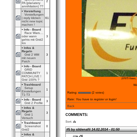
2
PA (planatery
annihilation) ??
•
Vorstellung
Vorstellungen
| reply klicken
61
nicht new topic
machen !
•
Info - Board
Race Wars....
oder wann
3
gehts mit Grid2
los
•
Infos &
Regeln
Grid 2 WM
3
mit neuen
Patch
•
Info - Board
GRID
COMMUNITY
1
PATCH LIVE !
(67675 Views, 
Grid 100% ?
•
Trashboard
Wa
Setup
1
Einstellungen
Rating:
(2 votes)
T1-T3
Rate: You have to register or login!
•
Info - Board
3
Grid 2 Profile
Back
•
Infos &
Regeln
3
COMMENTS:
Grid 1
Versuch
Sort:
•
Trashboard
Screenshot
0
#5 by sildenafil
14.02.2014 - 01:50
Grid2
•
Infos &