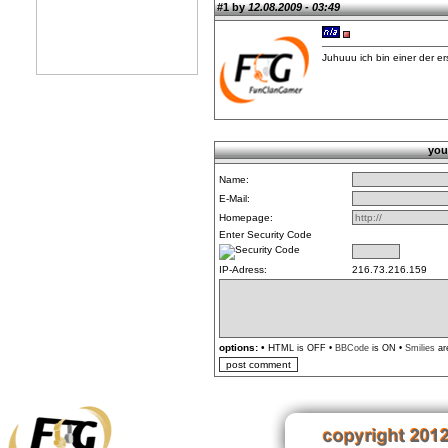
#1 by
12.08.2009 - 03:49
Juhuuu ich bin einer der e
you
Name:
E-Mail:
Homepage:
Enter Security Code
IP-Adress:
216.73.216.159
options:
• H
TML is OFF •
BBCode
is ON •
Smilies
ar