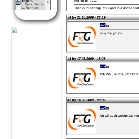
Regeln
IP: saved
0
Neuer Termin
1. Renntag
Thanks for sharing. Your post is a useful cont
#4 by
21.10.2009 - 23:19
sexy wie gross?
#3 by
17.08.2009 - 18:28
ICH WILL AUCH, KOSTEN 
#2 by
14.08.2009 - 09:35
ich will auch welche wie teu