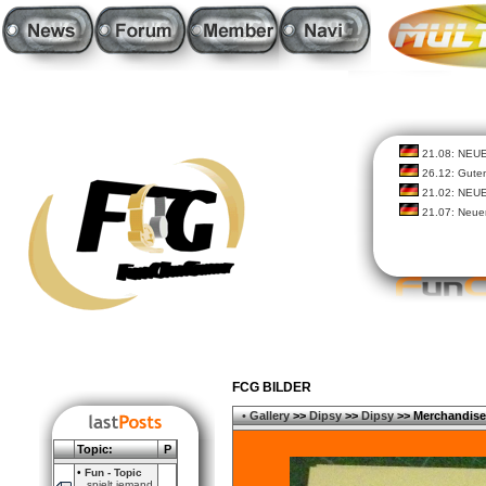
21.08: NEU
26.12: Guten
21.02: NEU
21.07: Neue
FCG BILDER
•
Gallery
>>
Dipsy
>>
Dipsy
>> Merchandise
Topic:
P
•
Fun - Topic
spielt jemand