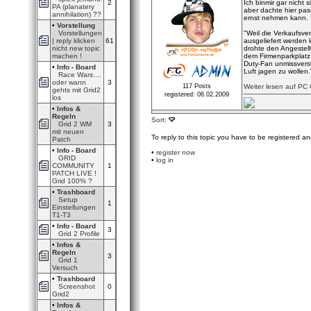
2
Ich binmir gar nicht 
PA (planatery
aber dachte hier pass
annihilation) ??
ernst nehmen kann.
•
Vorstellung
Vorstellungen
"Weil die Verkaufsver
| reply klicken
61
ausgeliefert werden 
nicht new topic
drohte den Angestellt
machen !
dem Firmenparkplatz.
Duty-Fan unmissvers
•
Info - Board
Luft jagen zu wollen.
Race Wars....
oder wann
3
117 Posts
Weiter lesen auf P
gehts mit Grid2
registered: 06.02.2009
los
•
Infos &
Regeln
Sort:
Grid 2 WM
3
mit neuen
To reply to this topic you have to be registered an
Patch
•
Info - Board
•
register now
GRID
•
log in
COMMUNITY
1
PATCH LIVE !
Grid 100% ?
•
Trashboard
Setup
1
Einstellungen
T1-T3
•
Info - Board
3
Grid 2 Profile
•
Infos &
Regeln
3
Grid 1
Versuch
•
Trashboard
Screenshot
0
Grid2
•
Infos &