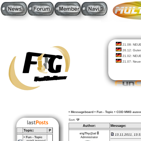
21.08: NEU
26.12: Guten
21.02: NEU
21.07: Neue
•
Messageboard
•
Fun - Topic
•
COD MW3 ausver
Sort:
Author:
Message:
Topic:
P
eigThy@at
13.11.2011, 13:
•
Fun - Topic
Administrator
spielt jemand