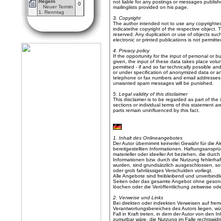
Regeln
not liable for any postings or messages publis
0
Neuer Termin
mailinglists provided on his page.
1. Renntag
3. Copyright
The author intended not to use any copyrighted ma
indicatethe copyright of the respective object. 
reserved. Any duplication or use of objects suc
electronic or printed publications is not permit
4. Privacy policy
If the opportunity for the input of personal or
given, the input of these data takes place volun
permitted - if and so far technically possible a
or under specification of anonymized data or an
telephone or fax numbers and email addresses f
unwanted spam messages will be punished.
5. Legal validity of this disclaimer
This disclaimer is to be regarded as part of the 
sections or individual terms of this statement are
parts remain uninfluenced by this fact.
1. Inhalt des Onlineangebotes
Der Autor übernimmt keinerlei Gewähr für die Aktu
bereitgestellten Informationen. Haftungsanspr
materieller oder ideeller Art beziehen, die du
Informationen bzw. durch die Nutzung fehlerhaf
wurden, sind grundsätzlich ausgeschlossen, sof
oder grob fahrlässiges Verschulden vorliegt.
Alle Angebote sind freibleibend und unverbindlic
Seiten oder das gesamte Angebot ohne gesond
löschen oder die Veröffentlichung zeitweise ode
2. Verweise und Links
Bei direkten oder indirekten Verweisen auf fre
Verantwortungsbereiches des Autors liegen, wür
Fall in Kraft treten, in dem der Autor von den 
zumutbar wäre, die Nutzung im Falle rechtswidri