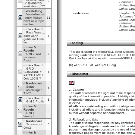
2
Sebastian 
PA (planatery
Philipp 'Re
annihilation) ??
Lukas 'Luck
•
Vorstellung
moderators:
Stephan 'M
Vorstellungen
Johannes '
| reply klicken
61
Danilo 'Dip
nicht new topic
Sebastian 
machen !
Philipp 'Re
•
Info - Board
Lukas 'Luck
Race Wars....
oder wann
3
gehts mit Grid2
los
• coding
•
Infos &
Regeln
This site is using the
webSPELL script (version:
Grid 2 WM
3
running under the
GNU GENERAL PUBLIC LI
mit neuen
Get it for free at this location:
www.webSPELL.o
Patch
(C) webSPELL.at, webSPELL.org
•
Info - Board
GRID
COMMUNITY
1
• Disclaimer
PATCH LIVE !
Grid 100% ?
•
Trashboard
Setup
1
1. Content
Einstellungen
The author reserves the right not to be responsi
T1-T3
quality of the information provided. Liability 
•
Info - Board
3
information provided, including any kind of infor
Grid 2 Profile
rejected.
•
Infos &
All offers are not-binding and without obligatio
Regeln
including all offers and information might be e
3
Grid 1
author without separate announcement.
Versuch
2. Referrals and links
•
Trashboard
The author is not responsible for any contents l
Screenshot
0
knowledge of illegal contents and would be able 
Grid2
pages. If any damage occurs by the use of info
•
Infos &
respective pages might be liable, not the one 