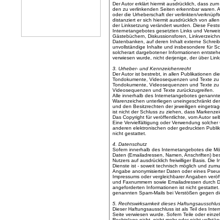
Der Autor erklärt hiermit ausdrücklich, dass zum
den zu verlinkenden Seiten erkennbar waren. Au
oder die Urheberschaft der verlinkten/verknüpft
distanziert er sich hiermit ausdrücklich von alle
der Linksetzung verändert wurden. Diese Festste
Internetangebotes gesetzten Links und Verweis
Gästebüchern, Diskussionsforen, Linkverzeichni
Datenbanken, auf deren Inhalt externe Schreibzu
unvollständige Inhalte und insbesondere für S
solcherart dargebotener Informationen entstehen
verwiesen wurde, nicht derjenige, der über Links 
3. Urheber- und Kennzeichenrecht
Der Autor ist bestrebt, in allen Publikationen d
Tondokumente, Videosequenzen und Texte zu bea
Tondokumente, Videosequenzen und Texte zu nu
Videosequenzen und Texte zurückzugreifen.
Alle innerhalb des Internetangebotes genannte
Warenzeichen unterliegen uneingeschränkt de
und den Besitzrechten der jeweiligen eingetra
ist nicht der Schluss zu ziehen, dass Markenzei
Das Copyright für veröffentlichte, vom Autor selb
Eine Vervielfältigung oder Verwendung solche
anderen elektronischen oder gedruckten Publik
nicht gestattet.
4. Datenschutz
Sofern innerhalb des Internetangebotes die Mög
Daten (Emailadressen, Namen, Anschriften) best
Nutzers auf ausdrücklich freiwilliger Basis. D
Dienste ist - soweit technisch möglich und zum
Angabe anonymisierter Daten oder eines Pseu
Impressums oder vergleichbarer Angaben veröff
und Faxnummern sowie Emailadressen durch Dri
angeforderten Informationen ist nicht gestattet
genannten Spam-Mails bei Verstößen gegen die
5. Rechtswirksamkeit dieses Haftungsausschlu
Dieser Haftungsausschluss ist als Teil des Int
Seite verwiesen wurde. Sofern Teile oder einz
Rechtslage nicht, nicht mehr oder nicht vollstän