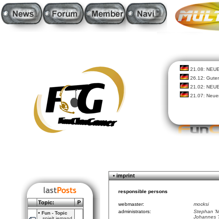
21.08: NEU
26.12: Guten
21.02: NEU
21.07: Neue
• imprint
responsible persons
Topic:
P
webmaster:
mocksi
administrators:
Stephan 'M
•
Fun - Topic
Johannes '
spielt jemand